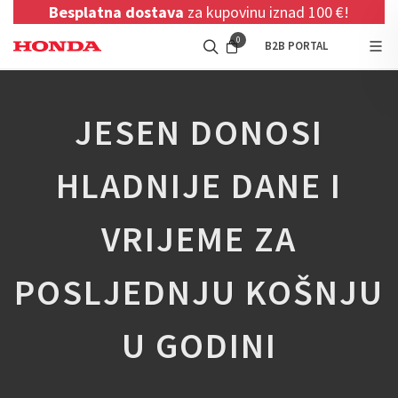
Besplatna dostava
za kupovinu iznad 100 €!
0
B2B PORTAL
JESEN DONOSI
HLADNIJE DANE I
VRIJEME ZA
POSLJEDNJU KOŠNJU
U GODINI