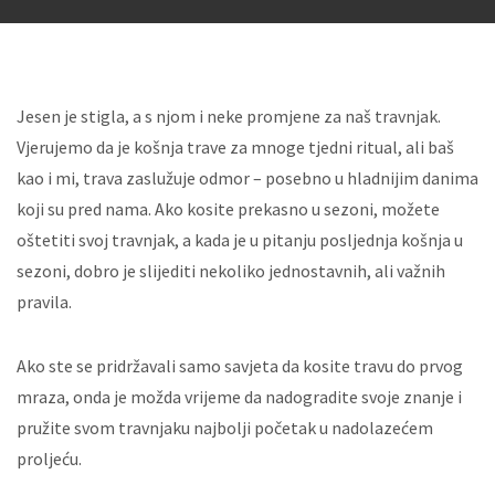
Jesen je stigla, a s njom i neke promjene za naš travnjak.
Vjerujemo da je košnja trave za mnoge tjedni ritual, ali baš
kao i mi, trava zaslužuje odmor – posebno u hladnijim danima
koji su pred nama. Ako kosite prekasno u sezoni, možete
oštetiti svoj travnjak, a kada je u pitanju posljednja košnja u
sezoni, dobro je slijediti nekoliko jednostavnih, ali važnih
pravila.
Ako ste se pridržavali samo savjeta da kosite travu do prvog
mraza, onda je možda vrijeme da nadogradite svoje znanje i
pružite svom travnjaku najbolji početak u nadolazećem
proljeću.