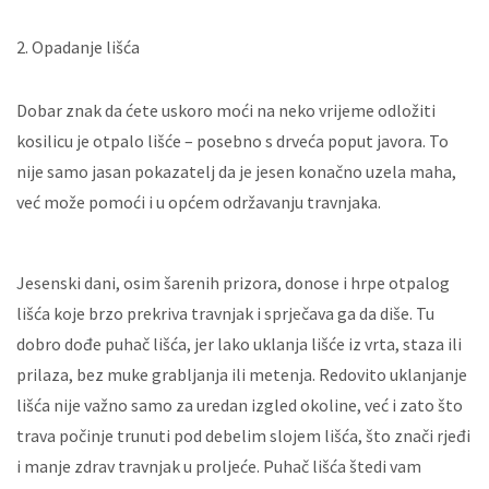
2. Opadanje lišća
Dobar znak da ćete uskoro moći na neko vrijeme odložiti
kosilicu je otpalo lišće – posebno s drveća poput javora. To
nije samo jasan pokazatelj da je jesen konačno uzela maha,
već može pomoći i u općem održavanju travnjaka.
Jesenski dani, osim šarenih prizora, donose i hrpe otpalog
lišća koje brzo prekriva travnjak i sprječava ga da diše. Tu
dobro dođe puhač lišća, jer lako uklanja lišće iz vrta, staza ili
prilaza, bez muke grabljanja ili metenja. Redovito uklanjanje
lišća nije važno samo za uredan izgled okoline, već i zato što
trava počinje trunuti pod debelim slojem lišća, što znači rjeđi
i manje zdrav travnjak u proljeće. Puhač lišća štedi vam