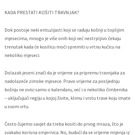
KADA PRESTATI KOŠITI TRAVNJAK?
Dok postoje neki entuzijasti koji se raduju košnji u toplijim
mjesecima, mnogo je više onih koji već nestrpljivo čekaju
trenutak kada će kosilicu moći spremiti u vrtnu kućicu na
nekoliko mjeseci.
Dolazak jeseni znači da je vrijeme za pripremu travnjaka za
nadolazeće zimske mjesece. Pravo vrijeme za posljednju
košnju ne ovisi samo o kalendaru, već i o nekoliko čimbenika
– uključujući regiju u kojoj živite, klimu i vrstu trave koju imate
u svom vrtu.
Često čujemo savjet da treba kositi do prvog mraza, što je
svakako korisna smjernica. No, budući da se vrijeme mijenja iz