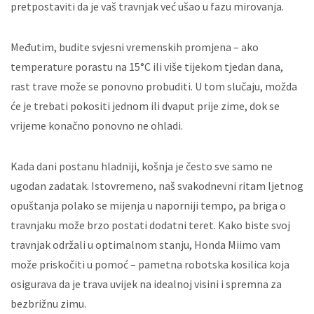
pretpostaviti da je vaš travnjak već ušao u fazu mirovanja.
Međutim, budite svjesni vremenskih promjena – ako
temperature porastu na 15°C ili više tijekom tjedan dana,
rast trave može se ponovno probuditi. U tom slučaju, možda
će je trebati pokositi jednom ili dvaput prije zime, dok se
vrijeme konačno ponovno ne ohladi.
Kada dani postanu hladniji, košnja je često sve samo ne
ugodan zadatak. Istovremeno, naš svakodnevni ritam ljetnog
opuštanja polako se mijenja u naporniji tempo, pa briga o
travnjaku može brzo postati dodatni teret. Kako biste svoj
travnjak održali u optimalnom stanju, Honda Miimo vam
može priskočiti u pomoć – pametna robotska kosilica koja
osigurava da je trava uvijek na idealnoj visini i spremna za
bezbrižnu zimu.