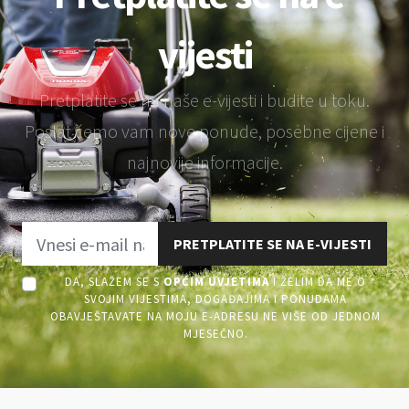
vijesti
Pretplatite se na naše e-vijesti i budite u toku.
Poslat ćemo vam nove ponude, posebne cijene i
najnovije informacije.
PRETPLATITE SE NA E-VIJESTI
DA, SLAŽEM SE S
OPĆIM UVJETIMA
I ŽELIM DA ME O
SVOJIM VIJESTIMA, DOGAĐAJIMA I PONUDAMA
OBAVJEŠTAVATE NA MOJU E-ADRESU NE VIŠE OD JEDNOM
MJESEČNO.