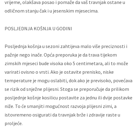
vrijeme, olakšava posao i pomaže da vaš travnjak ostane u
odličnom stanju čak i u jesenskim mjesecima.
POSLJEDNJA KOŠNJA U GODINI
Posljednja košnja u sezoni zahtijeva malo više preciznosti i
pažnje nego inače. Opća preporuka je da trava tijekom
zimskih mjeseci bude visoka oko 5 centimetara, ali to može
varirati ovisno o vrsti. Ako je ostavite prenisko, niske
temperature je mogu oslabiti, dok ako je previsoko, povećava
se rizik od snježne plijesni. Stoga se preporučuje da prilikom
posljednje košnje kosilicu postavite za jednu ili dvije postavke
niže. To će smanjiti mogućnost razvoja plijesni zimi, a
istovremeno osigurati da travnjak brže i zdravije raste u
proljeće.