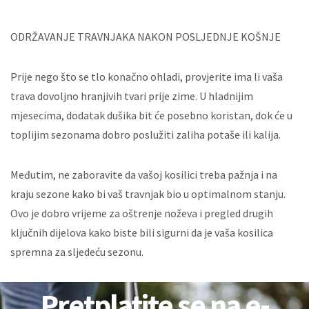
ODRŽAVANJE TRAVNJAKA NAKON POSLJEDNJE KOŠNJE
Prije nego što se tlo konačno ohladi, provjerite ima li vaša
trava dovoljno hranjivih tvari prije zime. U hladnijim
mjesecima, dodatak dušika bit će posebno koristan, dok će u
toplijim sezonama dobro poslužiti zaliha potaše ili kalija.
Međutim, ne zaboravite da vašoj kosilici treba pažnja i na
kraju sezone kako bi vaš travnjak bio u optimalnom stanju.
Ovo je dobro vrijeme za oštrenje noževa i pregled drugih
ključnih dijelova kako biste bili sigurni da je vaša kosilica
spremna za sljedeću sezonu.
Pretplatite se na e-