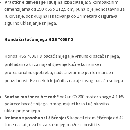
Praktične dimenzije i duljina izbacivanja:
S kompaktnim
dimenzijama od 150 x 55 x 112,5 cm, puhalo je jednostavno za
rukovanje, dok duljina izbacivanja do 14 metara osigurava
sigurno uklanjanje snijega.
Honda čistač snijega HSS 760ETD
Honda HSS 760ETD bacač snijega je vrhunski bacač snijega,
prikladan čak i za najzahtjevnije kućne korisnike i
profesionalnu upotrebu, nudeći iznimne performanse i
pouzdanost. Evo nekih ključnih značajki ovog bacača snijega:
Snažan motor za brz rad:
Snažan GX200 motor snage 4,1 kW
pokreće bacač snijega, omogućujući brzo i učinkovito
uklanjanje snijega.
Iznimna sposobnost čišćenja:
S kapacitetom čišćenja od 42
tone na sat, ova freza za snijeg može se nositi i s