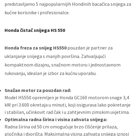
predstavljamo 5 najpopularnijih Hondinih bacačica snijega za
kućne korisnike i profesionalce.
Honda čistač snijega HS 550
Honda freza za snijeg HS550
pouzdan je partner za
uklanjanje snijega s manjih površina. Zahvaljujući
kompaktnom dizajnu, snažnom motoru i jednostavnom
rukovanju, idealan je izbor za kućnu uporabu.
Snažan motor za pouzdan rad:
Model HS550 opremljen je Honda GC160 motorom snage 3,4
kW pri 3.600 okretaja u minuti, koji osigurava lako pokretanje
i stabilan, učinkovit rad čak i u zahtjevnim zimskim uvjetima.
Optimalna radna širina i visina zahvata snijega:
Radna širina od 50 cm omogućuje brzo čišćenje prilaza,
pločnika i dvorišta. Maksimalna visina zahvata snijega iznosi