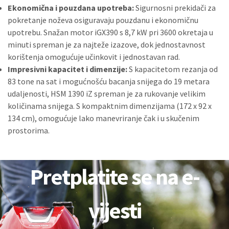
Ekonomična i pouzdana upotreba:
Sigurnosni prekidači za
pokretanje noževa osiguravaju pouzdanu i ekonomičnu
upotrebu. Snažan motor iGX390 s 8,7 kW pri 3600 okretaja u
minuti spreman je za najteže izazove, dok jednostavnost
korištenja omogućuje učinkovit i jednostavan rad.
Impresivni kapacitet i dimenzije:
S kapacitetom rezanja od
83 tone na sat i mogućnošću bacanja snijega do 19 metara
udaljenosti, HSM 1390 iZ spreman je za rukovanje velikim
količinama snijega. S kompaktnim dimenzijama (172 x 92 x
134 cm), omogućuje lako manevriranje čak i u skučenim
prostorima.
Pretplatite se na e-
vijesti