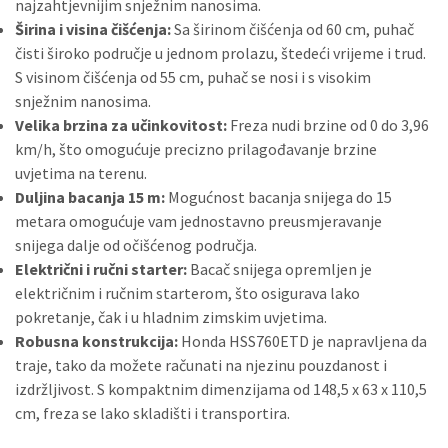
najzahtjevnijim snježnim nanosima.
Širina i visina čišćenja:
Sa širinom čišćenja od 60 cm, puhač
čisti široko područje u jednom prolazu, štedeći vrijeme i trud.
S visinom čišćenja od 55 cm, puhač se nosi i s visokim
snježnim nanosima.
Velika brzina za učinkovitost:
Freza nudi brzine od 0 do 3,96
km/h, što omogućuje precizno prilagođavanje brzine
uvjetima na terenu.
Duljina bacanja 15 m:
Mogućnost bacanja snijega do 15
metara omogućuje vam jednostavno preusmjeravanje
snijega dalje od očišćenog područja.
Električni i ručni starter:
Bacač snijega opremljen je
električnim i ručnim starterom, što osigurava lako
pokretanje, čak i u hladnim zimskim uvjetima.
Robusna konstrukcija:
Honda HSS760ETD je napravljena da
traje, tako da možete računati na njezinu pouzdanost i
izdržljivost. S kompaktnim dimenzijama od 148,5 x 63 x 110,5
cm, freza se lako skladišti i transportira.