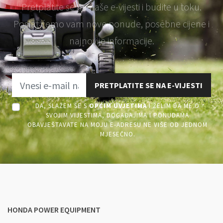
Pretplatite se na naše e-vijesti i budite u toku.
Poslat ćemo vam nove ponude, posebne cijene i
najnovije informacije.
PRETPLATITE SE NA E-VIJESTI
DA, SLAŽEM SE S
OPĆIM UVJETIMA
I ŽELIM DA ME O
SVOJIM VIJESTIMA, DOGAĐAJIMA I PONUDAMA
OBAVJEŠTAVATE NA MOJU E-ADRESU NE VIŠE OD JEDNOM
MJESEČNO.
HONDA POWER EQUIPMENT