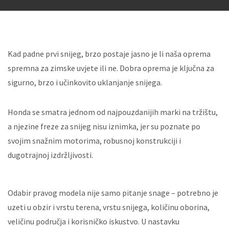
Kad padne prvi snijeg, brzo postaje jasno je li naša oprema
spremna za zimske uvjete ili ne. Dobra oprema je ključna za
sigurno, brzo i učinkovito uklanjanje snijega.
Honda se smatra jednom od najpouzdanijih marki na tržištu,
a njezine freze za snijeg nisu iznimka, jer su poznate po
svojim snažnim motorima, robusnoj konstrukciji i
dugotrajnoj izdržljivosti.
Odabir pravog modela nije samo pitanje snage – potrebno je
uzeti u obzir i vrstu terena, vrstu snijega, količinu oborina,
veličinu područja i korisničko iskustvo. U nastavku