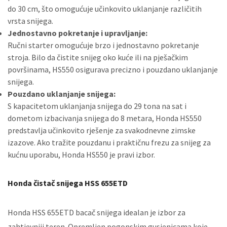
do 30 cm, što omogućuje učinkovito uklanjanje različitih
vrsta snijega.
Jednostavno pokretanje i upravljanje:
Ručni starter omogućuje brzo i jednostavno pokretanje
stroja. Bilo da čistite snijeg oko kuće ili na pješačkim
površinama, HS550 osigurava precizno i pouzdano uklanjanje
snijega.
Pouzdano uklanjanje snijega:
S kapacitetom uklanjanja snijega do 29 tona na sat i
dometom izbacivanja snijega do 8 metara, Honda HS550
predstavlja učinkovito rješenje za svakodnevne zimske
izazove. Ako tražite pouzdanu i praktičnu frezu za snijeg za
kućnu uporabu, Honda HS550 je pravi izbor.
Honda čistač snijega HSS 655ETD
Honda HSS 655ETD bacač snijega idealan je izbor za
zahtjevniji teren. Opremljen pogonskim gusjenicama koje