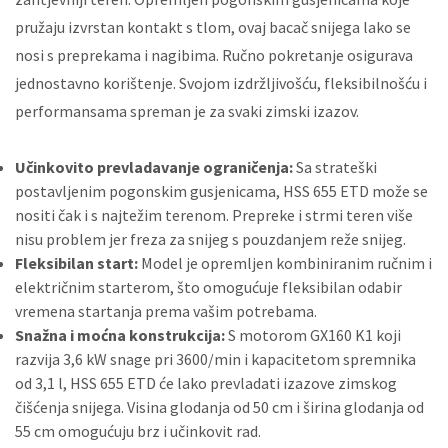
pružaju izvrstan kontakt s tlom, ovaj bacač snijega lako se
nosi s preprekama i nagibima. Ručno pokretanje osigurava
jednostavno korištenje. Svojom izdržljivošću, fleksibilnošću i
performansama spreman je za svaki zimski izazov.
Učinkovito prevladavanje ograničenja:
Sa strateški
postavljenim pogonskim gusjenicama, HSS 655 ETD može se
nositi čak i s najtežim terenom. Prepreke i strmi teren više
nisu problem jer freza za snijeg s pouzdanjem reže snijeg.
Fleksibilan start:
Model je opremljen kombiniranim ručnim i
električnim starterom, što omogućuje fleksibilan odabir
vremena startanja prema vašim potrebama.
Snažna i moćna konstrukcija:
S motorom GX160 K1 koji
razvija 3,6 kW snage pri 3600/min i kapacitetom spremnika
od 3,1 l, HSS 655 ETD će lako prevladati izazove zimskog
čišćenja snijega. Visina glodanja od 50 cm i širina glodanja od
55 cm omogućuju brz i učinkovit rad.