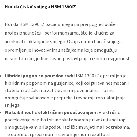
Honda čistač snijega HSM 1390IZ
Honda HSM 1390 iZ bacač snijega na prvi pogled odiše
profesionalnošću i performansama, što je ključno za
učinkovito uklanjanje snijega. Ovaj iznimni bacač snijega
opremljen je inovativnim značajkama koje omogućuju
nesmetan rad, jednostavno postavljanje i iznimnu sigurnost.
Hibridni pogon za pouzdan rad:
HSM 1390 iZ opremljen je
hibridnim pogonom na gusjenice, koji osigurava nesmetan i
stabilan rad čak i na zahtjevnijim površinama. To mu
omogućuje svladavanje prepreka i ravnomjerno uklanjanje
snijega.
Fleksibilnost s električnim podešavanjem:
Električno
podešavanje nagiba i visine skateboarda pri vožnji unatrag
omogućuje vam prilagodbu različitim uvjetima i potrebama.
To doprinosi preciznom i ravnomjernom rezultatu.