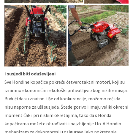
I susjedi biti oduševljeni
Sve Hondine kopačice pokreću četverotaktni motori, koji su
iznimno ekonomični i ekološki prihvatljivi zbog nižih emisija.
Budući da su znatno tiše od konkurencije, možemo reći da
nisu naporne za uši susjeda. Štede gorivo i imaju veliki okretni
moment čak i pri niskim okretajima, tako da s Honda
kopačicama možete obrađivati i najzbijenije tlo. A Hondin
mehanizam za dekompresiju osigurava lako pokretanje