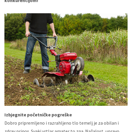
konkurencijom!
Izbjegnite početničke pogreške
Dobro pripremljeno i razrahljeno tlo temelj je za obilan i
zdrav prinos. Svaki vrtlar amater to zna. Nažalost, upravo