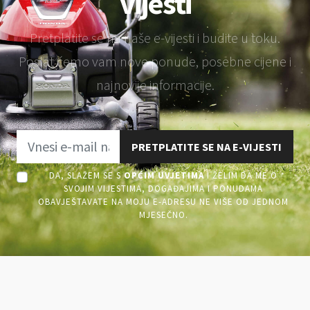
vijesti
Pretplatite se na naše e-vijesti i budite u toku.
Poslat ćemo vam nove ponude, posebne cijene i
najnovije informacije.
PRETPLATITE SE NA E-VIJESTI
DA, SLAŽEM SE S
OPĆIM UVJETIMA
I ŽELIM DA ME O
SVOJIM VIJESTIMA, DOGAĐAJIMA I PONUDAMA
OBAVJEŠTAVATE NA MOJU E-ADRESU NE VIŠE OD JEDNOM
MJESEČNO.