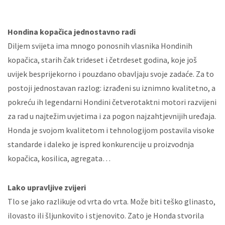
Hondina kopačica jednostavno radi
Diljem svijeta ima mnogo ponosnih vlasnika Hondinih
kopačica, starih čak trideset i četrdeset godina, koje još
uvijek besprijekorno i pouzdano obavljaju svoje zadaće. Za to
postoji jednostavan razlog: izrađeni su iznimno kvalitetno, a
pokreću ih legendarni Hondini četverotaktni motori razvijeni
za rad u najtežim uvjetima i za pogon najzahtjevnijih uređaja.
Honda je svojom kvalitetom i tehnologijom postavila visoke
standarde i daleko je ispred konkurencije u proizvodnja
kopačica, kosilica, agregata…
Lako upravljive zvijeri
Tlo se jako razlikuje od vrta do vrta. Može biti teško glinasto,
ilovasto ili šljunkovito i stjenovito. Zato je Honda stvorila