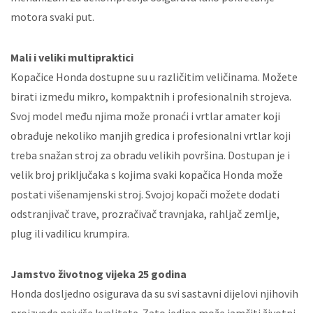
motora svaki put.
Mali i veliki multipraktici
Kopačice Honda dostupne su u različitim veličinama. Možete
birati između mikro, kompaktnih i profesionalnih strojeva.
Svoj model među njima može pronaći i vrtlar amater koji
obrađuje nekoliko manjih gredica i profesionalni vrtlar koji
treba snažan stroj za obradu velikih površina. Dostupan je i
velik broj priključaka s kojima svaki kopačica Honda može
postati višenamjenski stroj. Svojoj kopači možete dodati
odstranjivač trave, prozračivač travnjaka, rahljač zemlje,
plug ili vadilicu krumpira.
Jamstvo životnog vijeka 25 godina
Honda dosljedno osigurava da su svi sastavni dijelovi njihovih
proizvoda najviše kvalitete. Zato jedina može jamčiti životni