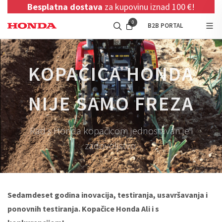
Besplatna dostava
za kupovinu iznad 100 €!
0
B2B PORTAL
KOPAČICA HONDA
NIJE SAMO FREZA
Rad s Honda kopačicom jednostavan je i
zadovoljstvo.
Sedamdeset godina inovacija, testiranja, usavršavanja i
ponovnih testiranja. Kopačice Honda Ali i s