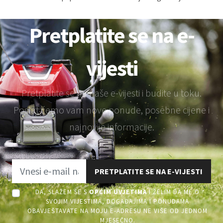
Pretplatite se na e-
vijesti
Pretplatite se na naše e-vijesti i budite u toku.
Poslat ćemo vam nove ponude, posebne cijene i
najnovije informacije.
PRETPLATITE SE NA E-VIJESTI
DA, SLAŽEM SE S
OPĆIM UVJETIMA
I ŽELIM DA ME O
SVOJIM VIJESTIMA, DOGAĐAJIMA I PONUDAMA
OBAVJEŠTAVATE NA MOJU E-ADRESU NE VIŠE OD JEDNOM
MJESEČNO.