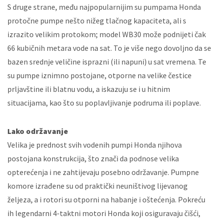
S druge strane, među najpopularnijim su pumpama Honda
protočne pumpe nešto nižeg tlačnog kapaciteta, ali s
izrazito velikim protokom; model WB30 ​​može podnijeti čak
66 kubičnih metara vode na sat. To je više nego dovoljno da se
bazen srednje veličine isprazni (ili napuni) u sat vremena. Te
su pumpe iznimno postojane, otporne na velike čestice
prljavštine ili blatnu vodu, a iskazuju se i u hitnim
situacijama, kao što su poplavljivanje podruma ili poplave.
Lako održavanje
Velika je prednost svih vodenih pumpi Honda njihova
postojana konstrukcija, što znači da podnose velika
opterećenja i ne zahtijevaju posebno održavanje. Pumpne
komore izrađene su od praktički neuništivog lijevanog
željeza, a i rotori su otporni na habanje i oštećenja. Pokreću
ih legendarni 4-taktni motori Honda koji osiguravaju čišći,