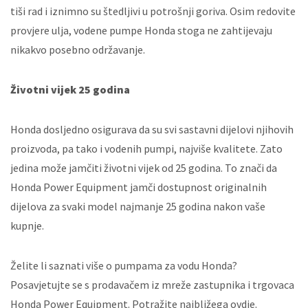
tiši rad i iznimno su štedljivi u potrošnji goriva. Osim redovite
provjere ulja, vodene pumpe Honda stoga ne zahtijevaju
nikakvo posebno održavanje.
Životni vijek 25 godina
Honda dosljedno osigurava da su svi sastavni dijelovi njihovih
proizvoda, pa tako i vodenih pumpi, najviše kvalitete. Zato
jedina može jamčiti životni vijek od 25 godina. To znači da
Honda Power Equipment jamči dostupnost originalnih
dijelova za svaki model najmanje 25 godina nakon vaše
kupnje.
Želite li saznati više o pumpama za vodu Honda?
Posavjetujte se s prodavačem iz mreže zastupnika i trgovaca
Honda Power Equipment. Potražite najbližega ovdje.