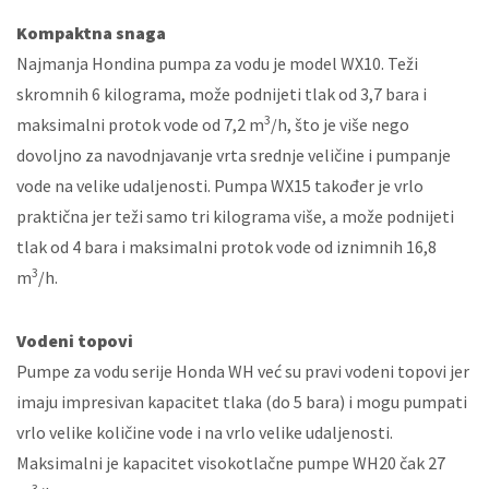
Kompaktna snaga
Najmanja Hondina pumpa za vodu je model WX10. Teži
skromnih 6 kilograma, može podnijeti tlak od 3,7 bara i
3
maksimalni protok vode od 7,2 m
/h, što je više nego
dovoljno za navodnjavanje vrta srednje veličine i pumpanje
vode na velike udaljenosti. Pumpa WX15 također je vrlo
praktična jer teži samo tri kilograma više, a može podnijeti
tlak od 4 bara i maksimalni protok vode od iznimnih 16,8
3
m
/h.
Vodeni topovi
Pumpe za vodu serije Honda WH već su pravi vodeni topovi jer
imaju impresivan kapacitet tlaka (do 5 bara) i mogu pumpati
vrlo velike količine vode i na vrlo velike udaljenosti.
Maksimalni je kapacitet visokotlačne pumpe WH20 čak 27
3