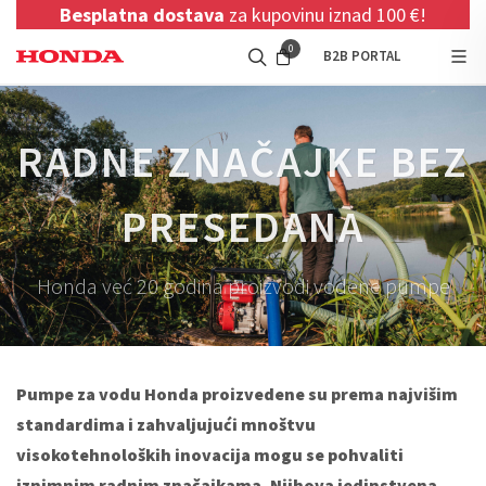
Besplatna dostava
za kupovinu iznad 100 €!
0
B2B PORTAL
RADNE ZNAČAJKE BEZ
PRESEDANA
Honda već 20 godina proizvodi vodene pumpe
Pumpe za vodu Honda proizvedene su prema najvišim
standardima i zahvaljujući mnoštvu
visokotehnoloških inovacija mogu se pohvaliti
iznimnim radnim značajkama. Njihova jedinstvena