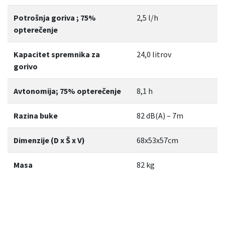
Potrošnja goriva ; 75%
2,5 l/h
opterečenje
Kapacitet spremnika za
24,0 litrov
gorivo
Avtonomija; 75% opterečenje
8,1 h
Razina buke
82 dB(A) – 7m
Dimenzije (D x Š x V)
68x53x57cm
Masa
82 kg