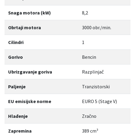
Snaga motora (kW)
8,2
Obrtaji motora
3000 obr./min.
Cilindri
1
Gorivo
Bencin
Ubrizgavanje goriva
Razplinjač
Paljenje
Tranzistorski
EU emisijske norme
EURO 5 (Stage V)
Hlađenje
Zračno
Zapremina
389 cm³