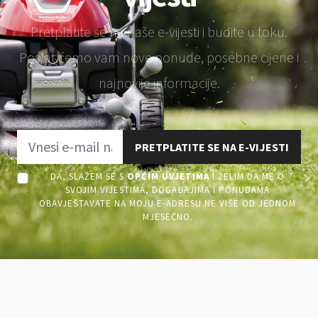
Pretplatite se na naše e-vijesti i budite u toku.
Poslat ćemo vam nove ponude, posebne cijene i
najnovije informacije.
PRETPLATITE SE NA E-VIJESTI
DA, SLAŽEM SE S
OPĆIM UVJETIMA
I ŽELIM DA ME O
SVOJIM VIJESTIMA, DOGAĐAJIMA I PONUDAMA
OBAVJEŠTAVATE NA MOJU E-ADRESU NE VIŠE OD JEDNOM
MJESEČNO.