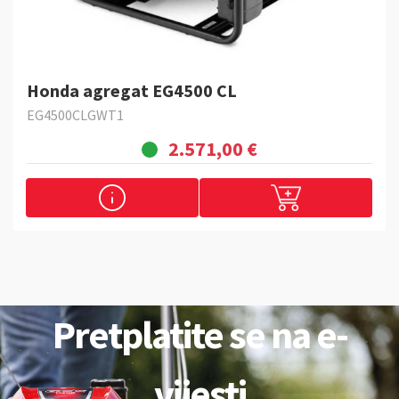
Honda agregat EG4500 CL
EG4500CLGWT1
2.571,00 €
Pretplatite se na e-
vijesti