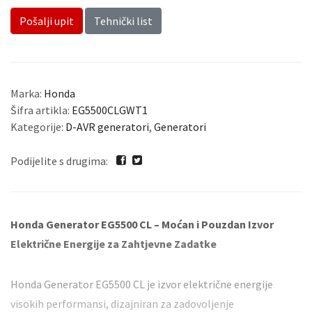
Pošalji upit
Tehnički list
Marka:
Honda
Šifra artikla:
EG5500CLGWT1
Kategorije:
D-AVR generatori
,
Generatori
Podijelite s drugima:
Honda
Generator EG5500 CL – Moćan i Pouzdan Izvor
Električne Energije za Zahtjevne Zadatke
Honda Generator EG5500 CL je izvor električne energije
visokih performansi, dizajniran za zadovoljenje