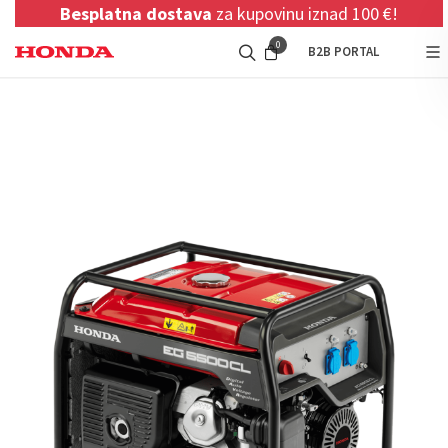
Besplatna dostava
za kupovinu iznad 100 €!
0
B2B PORTAL