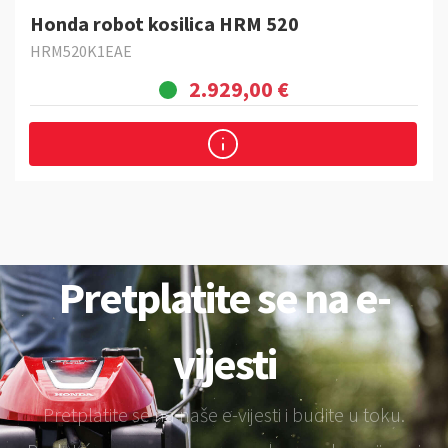
Honda robot kosilica HRM 520
HRM520K1EAE
2.929,00 €
Pretplatite se na e-
vijesti
Pretplatite se na naše e-vijesti i budite u toku.