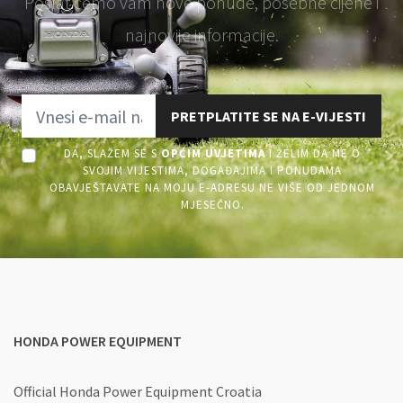
Poslat ćemo vam nove ponude, posebne cijene i
najnovije informacije.
PRETPLATITE SE NA E-VIJESTI
DA, SLAŽEM SE S
OPĆIM UVJETIMA
I ŽELIM DA ME O
SVOJIM VIJESTIMA, DOGAĐAJIMA I PONUDAMA
OBAVJEŠTAVATE NA MOJU E-ADRESU NE VIŠE OD JEDNOM
MJESEČNO.
HONDA POWER EQUIPMENT
Official Honda Power Equipment Croatia