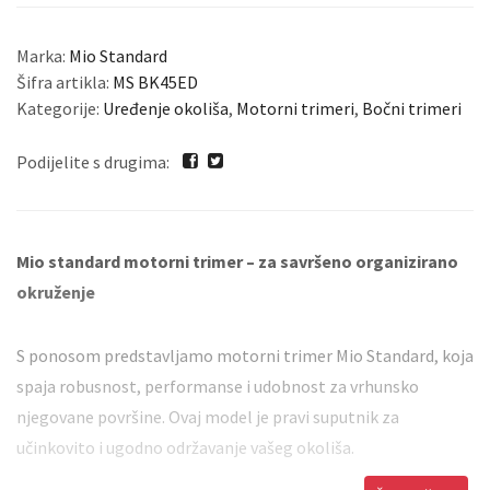
Marka:
Mio Standard
Šifra artikla:
MS BK45ED
Kategorije:
Uređenje okoliša
,
Motorni trimeri
,
Bočni trimeri
Podijelite s drugima:
Mio standard
motorni trimer – za savršeno organizirano
okruženje
S ponosom predstavljamo motorni trimer Mio Standard, koja
spaja robusnost, performanse i udobnost za vrhunsko
njegovane površine. Ovaj model je pravi suputnik za
učinkovito i ugodno održavanje vašeg okoliša.